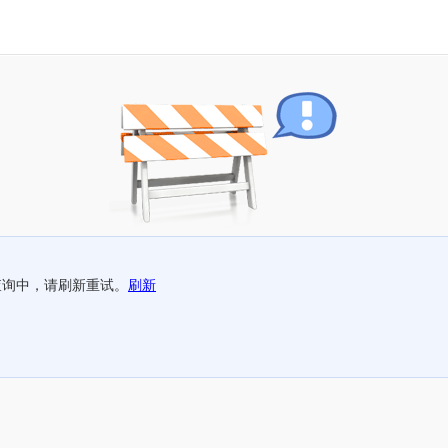
查询中，请刷新重试。
刷新