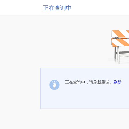
正在查询中
正在查询中，请刷新重试。
刷新